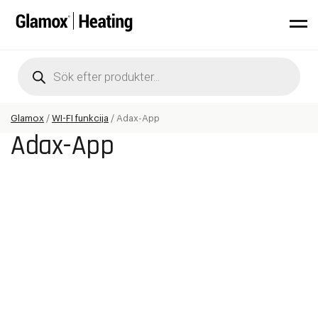
Products
search
Glamox
/
WI-FI funkcija
/
Adax-App
Adax-App