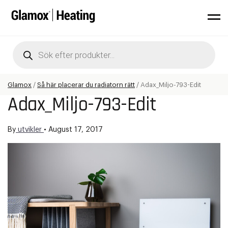
Products
search
Glamox
/
Så här placerar du radiatorn rätt
/
Adax_Miljo-793-Edit
Adax_Miljo-793-Edit
By
utvikler
•
August 17, 2017