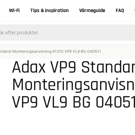
Wi-Fi
Tips & inspiration
Värmeguide
FAQ
ts
ndard: Monteringsanvisning 61310 VP9 VL9 BG 040511
Adax VP9 Standar
Monteringsanvisn
VP9 VL9 BG 04051