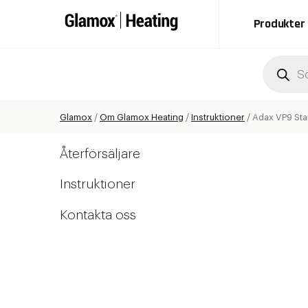
Produkter
Produc
search
Glamox
/
Om Glamox Heating
/
Instruktioner
/
Adax VP9 Sta
Återförsäljare
Instruktioner
Kontakta oss