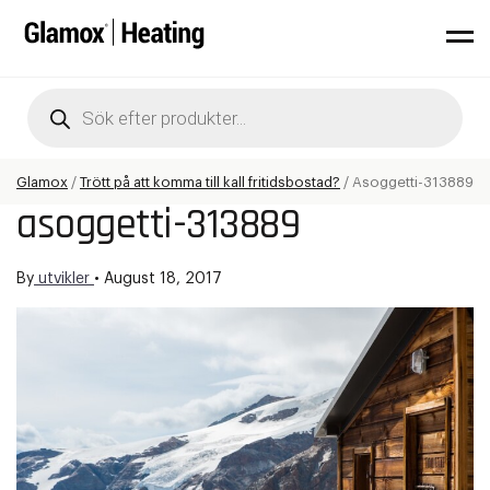
Products
search
Glamox
/
Trött på att komma till kall fritidsbostad?
/
Asoggetti-313889
asoggetti-313889
By
utvikler
•
August 18, 2017