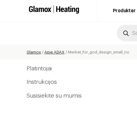
Produkter
Produc
search
Glamox
/
Apie ADAX
/
Merket_for_god_design_small_no
Platintojai
Instrukcijos
Susisiekite su mumis