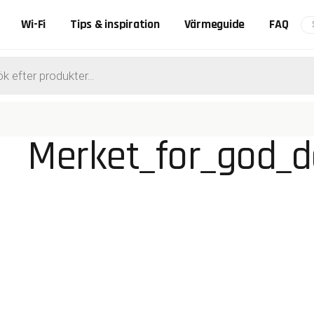
Wi-Fi
Tips & inspiration
Värmeguide
FAQ
ts
Merket_for_god_d