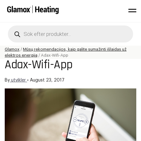
Products
search
Glamox
/
Mūsų rekomendacijos, kaip galite sumažinti išlaidas už
elektros energiją
/
Adax-Wifi-App
Adax-Wifi-App
By
utvikler
•
August 23, 2017